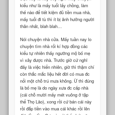
kiểu như là mấy tuổi lấy chồng, làm
thế nào để tiết kiệm đủ tiền mua nhà,
mấy tuổi đi tù thì ít bị ảnh hưởng người
thân nhất, blah blah…
Nói chuyện nhà cửa. Mấy tuần nay lo
chuyện tìm nhà rổi kí hợp đồng các
kiểu tự nhiên thấy ngưỡng mộ bố mẹ
vì xây được nhà. Trước giờ cứ nghĩ
đấy là việc hiển nhiên, giờ thì thậm chí
còn thắc mắc liệu hết đời có mua đc
nổi một chỗ trú mưa không. Ừ thì đúng
là bố mẹ là do ngày xưa đc cấp nhà
(cái chỗ mười mấy mét vuông ở tập
thể Thọ Lão), xong rồi cứ bán cái này
rồi đắp tiền vào mua cái khác rồi lên