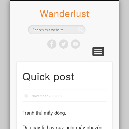
ABOUT SYLVIE
PHOTOGRAPH
WANDER
WRITE
WEAR
COOK
READ
Wanderlust
Quick post
November 20, 2009
Tranh thủ mấy dòng.
Dạo này là hay suy nghĩ mấy chuyện