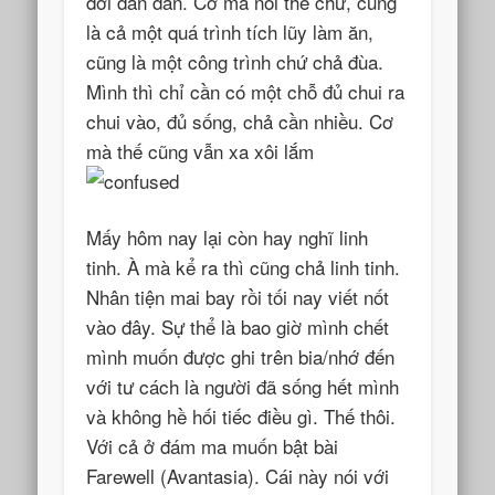
đời dần dần. Cơ mà nói thế chứ, cũng
là cả một quá trình tích lũy làm ăn,
cũng là một công trình chứ chả đùa.
Mình thì chỉ cần có một chỗ đủ chui ra
chui vào, đủ sống, chả cần nhiều. Cơ
mà thế cũng vẫn xa xôi lắm
Mấy hôm nay lại còn hay nghĩ linh
tinh. À mà kể ra thì cũng chả linh tinh.
Nhân tiện mai bay rồi tối nay viết nốt
vào đây. Sự thể là bao giờ mình chết
mình muốn được ghi trên bia/nhớ đến
với tư cách là người đã sống hết mình
và không hề hối tiếc điều gì. Thế thôi.
Với cả ở đám ma muốn bật bài
Farewell (Avantasia). Cái này nói với