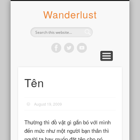
ABOUT SYLVIE
PHOTOGRAPH
WANDER
WRITE
WEAR
COOK
READ
Wanderlust
Tên
August 19, 2009
Thường thì đồ vật gì gắn bó với mình
đến mức như một người bạn thân thì
người ta hay muốn đặt tên cho nó.