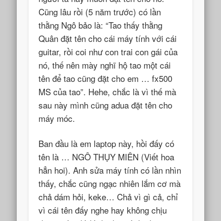
Cũng lâu rồi (5 năm trước) có lần
thằng Ngô bảo là: “Tao thấy thằng
Quân đặt tên cho cái máy tính với cái
guitar, rồi coi như con trai con gái của
nó, thế nên mày nghĩ hộ tao một cái
tên để tao cũng đặt cho em … fx500
MS của tao”. Hehe, chắc là vì thế mà
sau này mình cũng adua đặt tên cho
máy móc.
Ban đầu là em laptop này, hồi đấy có
tên là … NGÔ THỤY MIÊN (Viết hoa
hẳn hoi). Anh sửa máy tính có lần nhìn
thấy, chắc cũng ngạc nhiên lắm cơ mà
chả dám hỏi, keke… Chả vì gì cả, chỉ
vì cái tên đấy nghe hay không chịu