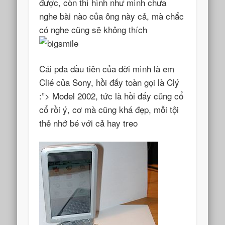
được, còn thì hình như mình chưa
nghe bài nào của ông này cả, mà chắc
có nghe cũng sẽ không thích
Cái pda đầu tiên của đời mình là em
Clié của Sony, hồi đấy toàn gọi là Clý
:”> Model 2002, tức là hồi đấy cũng cổ
cổ rồi ý, cơ mà cũng khá đẹp, mỗi tội
thẻ nhớ bé với cả hay treo