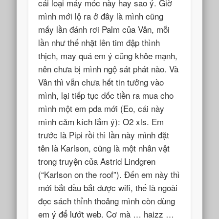
cái loại máy móc này hay sao ý. Giờ
mình mới lộ ra ở đây là mình cũng
mấy lần đánh rơi Palm của Vân, mỗi
lần như thế nhặt lên tim đập thình
thịch, may quá em ý cũng khỏe mạnh,
nên chưa bị mình ngộ sát phát nào. Và
Vân thì vẫn chưa hết tin tưởng vào
mình, lại tiếp tục dốc tiền ra mua cho
mình một em pda mới (Eo, cái này
mình cảm kích lắm ý): O2 xls. Em
trước là Pipi rồi thì lần này mình đặt
tên là Karlson, cũng là một nhân vật
trong truyện của Astrid Lindgren
(“Karlson on the roof”). Đến em này thì
mới bắt đầu bắt được wifi, thế là ngoài
đọc sách thỉnh thoảng mình còn dùng
em ý để lướt web. Cơ mà … haizz …