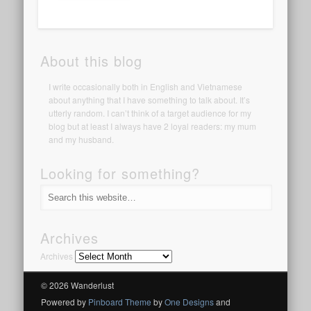
About this blog
I write occasionally both in English and Vietnamese
about anything that I have something to talk about. It’s
utterly random. I can’t think of a target audience for my
blog but at least I always have 2 loyal readers: my mum
and my husband.
Looking for something?
Archives
Archives
© 2026 Wanderlust
Powered by
Pinboard Theme
by
One Designs
and