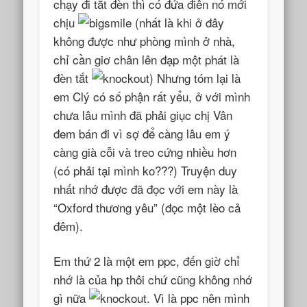
chạy đi tắt đèn thì có đứa điên nó mới
chịu
(nhất là khi ở đây
không được như phòng mình ở nhà,
chỉ cần giơ chân lên đạp một phát là
đèn tắt
) Nhưng tóm lại là
em Clý có số phận rất yểu, ở với mình
chưa lâu mình đã phải giục chị Vân
đem bán đi vì sợ để càng lâu em ý
càng già cỗi và treo cứng nhiều hơn
(có phải tại mình ko???) Truyện duy
nhất nhớ được đã đọc với em này là
“Oxford thương yêu” (đọc một lèo cả
đêm).
Em thứ 2 là một em ppc, đến giờ chỉ
nhớ là của hp thôi chứ cũng không nhớ
gì nữa
. Vì là ppc nên mình