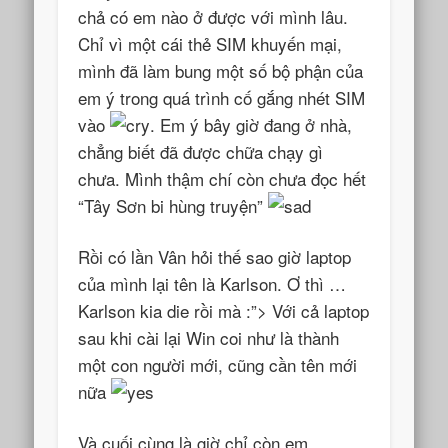
chả có em nào ở được với mình lâu.
Chỉ vì một cái thẻ SIM khuyến mại,
mình đã làm bung một số bộ phận của
em ý trong quá trình cố gắng nhét SIM
vào
. Em ý bây giờ đang ở nhà,
chẳng biết đã được chữa chạy gì
chưa. Mình thậm chí còn chưa đọc hết
“Tây Sơn bi hùng truyện”
Rồi có lần Vân hỏi thế sao giờ laptop
của mình lại tên là Karlson. Ơ thì …
Karlson kia die rồi mà :”> Với cả laptop
sau khi cài lại Win coi như là thành
một con người mới, cũng cần tên mới
nữa
Và cuối cùng là giờ chỉ còn em