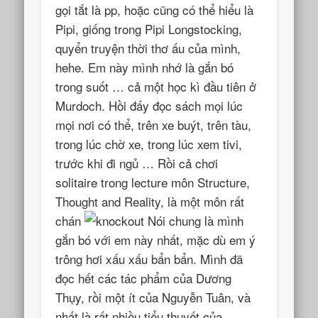
gọi tắt là pp, hoặc cũng có thể hiểu là
Pipi, giống trong Pipi Longstocking,
quyển truyện thời thơ ấu của mình,
hehe. Em này mình nhớ là gắn bó
trong suốt … cả một học kì đầu tiên ở
Murdoch. Hồi đấy đọc sách mọi lúc
mọi nơi có thể, trên xe buýt, trên tàu,
trong lúc chờ xe, trong lúc xem tivi,
trước khi đi ngủ … Rồi cả chơi
solitaire trong lecture môn Structure,
Thought and Reality, là một môn rất
chán
Nói chung là mình
gắn bó với em này nhất, mặc dù em ý
trông hơi xấu xấu bẩn bẩn. Mình đã
đọc hết các tác phẩm của Dương
Thụy, rồi một ít của Nguyễn Tuân, và
nhất là rất nhiều tiểu thuyết của