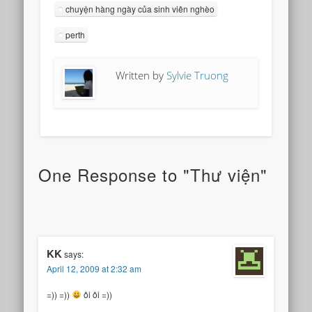
chuyện hàng ngày của sinh viên nghèo
perth
Written by
Sylvie Truong
One Response to "Thư viện"
KK
says:
April 12, 2009 at 2:32 am
=)) =))
ôi ôi =))