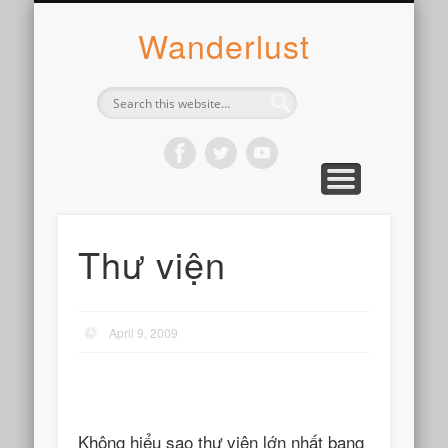
ABOUT SYLVIE
PHOTOGRAPH
WANDER
WRITE
WEAR
COOK
READ
Wanderlust
Thư viện
April 9, 2009
Không hiểu sao thư viện lớn nhất bang