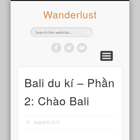
ABOUT SYLVIE
PHOTOGRAPH
WANDER
WRITE
WEAR
COOK
READ
Wanderlust
Bali du kí – Phần
2: Chào Bali
August 8, 2010