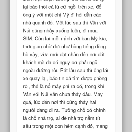
lại bảo thôi cả lũ cứ ngồi trên xe, để
ông ý với một chị Mỹ đi hỏi dần các
nhà quanh đó. Một lúc sau thì Vân với
Núi cũng nhảy xuống luôn, đi mua
SIM. Còn lại mỗi mình với bạn Mỹ kia,
thời gian chờ đợi như hàng tiếng đồng
hồ vậy, vừa mới đặt chân đến nơi đất
khách mà đã có nguy cơ phải ngủ
ngoài đường rồi. Rất lâu sau thì ông lái
xe quay lại, báo tin đã tìm được phòng
rồi, thế là nổ máy phi ra đó, trong khi
Vân với Núi vẫn chưa thấy đâu. May
quá, lúc đến nơi thì cũng thấy hai
người đang đi ra. Tưởng chỗ đó chính
là chỗ nhà trọ, ai dè nhà trọ nằm tít
sâu trong một con hẻm cạnh đó, mang