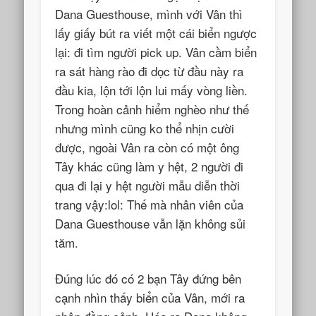
Dana Guesthouse, mình với Vân thì
lấy giấy bút ra viết một cái biển ngược
lại: đi tìm người pick up. Vân cầm biển
ra sát hàng rào đi dọc từ đầu này ra
đầu kia, lộn tới lộn lui mấy vòng liền.
Trong hoàn cảnh hiểm nghèo như thế
nhưng mình cũng ko thể nhịn cười
được, ngoài Vân ra còn có một ông
Tây khác cũng làm y hệt, 2 người đi
qua đi lại y hệt người mẫu diễn thời
trang vậy:lol: Thế mà nhân viên của
Dana Guesthouse vẫn lặn không sủi
tăm.
Đúng lúc đó có 2 bạn Tây đứng bên
cạnh nhìn thấy biển của Vân, mới ra