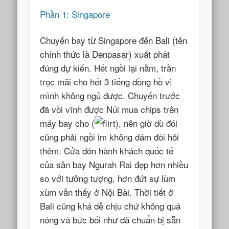
Phần 1: Singapore
Chuyến bay từ Singapore đến Bali (tên
chính thức là Denpasar) xuất phát
đúng dự kiến. Hết ngồi lại nằm, trằn
trọc mãi cho hết 3 tiếng đồng hồ vì
mình không ngủ được. Chuyến trước
đã vòi vĩnh được Núi mua chips trên
máy bay cho (
), nên giờ dù đói
cũng phải ngồi im không dám đòi hỏi
thêm. Cửa đón hành khách quốc tế
của sân bay Ngurah Rai đẹp hơn nhiều
so với tưởng tượng, hơn đứt sự lùm
xùm vẫn thấy ở Nội Bài. Thời tiết ở
Bali cũng khá dễ chịu chứ không quá
nóng và bức bối như đã chuẩn bị sẵn