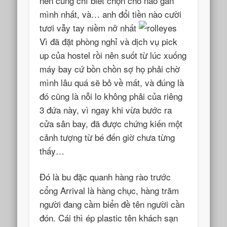
nên cũng chỉ biết chọn chỗ nào gần
mình nhất, và… anh đổi tiền nào cười
tươi vẫy tay niềm nở nhất
Vì đã đặt phòng nghỉ và dịch vụ pick
up của hostel rồi nên suốt từ lúc xuống
máy bay cứ bồn chồn sợ họ phải chờ
mình lâu quá sẽ bỏ về mất, và đúng là
đó cũng là nỗi lo không phải của riêng
3 đứa này, vì ngay khi vừa bước ra
cửa sân bay, đã được chứng kiến một
cảnh tượng từ bé đến giờ chưa từng
thấy…
Đó là bu đặc quanh hàng rào trước
cổng Arrival là hàng chục, hàng trăm
người đang cầm biển đề tên người cần
đón. Cái thì ép plastic tên khách sạn