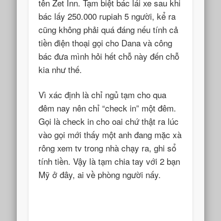
tên Zet Inn. Tạm biệt bác lái xe sau khi
bác lấy 250.000 rupiah 5 người, kể ra
cũng không phải quá đáng nếu tính cả
tiền điện thoại gọi cho Dana và công
bác đưa mình hỏi hết chỗ này đến chỗ
kia như thế.
Vì xác định là chỉ ngủ tạm cho qua
đêm nay nên chỉ “check in” một đêm.
Gọi là check in cho oai chứ thật ra lúc
vào gọi mới thấy một anh đang mặc xà
rông xem tv trong nhà chạy ra, ghi sổ
tính tiền. Vậy là tạm chia tay với 2 bạn
Mỹ ở đây, ai về phòng người nấy.