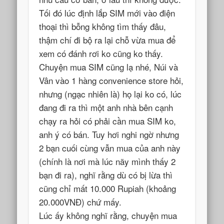
Tối đó lúc định lắp SIM mới vào điện
thoại thì bỗng không tìm thấy đâu,
thậm chí đi bộ ra lại chỗ vừa mua để
xem có đánh rơi ko cũng ko thấy.
Chuyện mua SIM cũng lạ nhé, Núi và
Vân vào 1 hàng convenience store hỏi,
nhưng (ngạc nhiên là) họ lại ko có, lúc
đang đi ra thì một anh nhà bên cạnh
chạy ra hỏi có phải cần mua SIM ko,
anh ý có bán. Tuy hơi nghi ngờ nhưng
2 bạn cuối cùng vẫn mua của anh này
(chính là nơi mà lúc nãy mình thấy 2
bạn đi ra), nghĩ rằng dù có bị lừa thì
cũng chỉ mất 10.000 Rupiah (khoảng
20.000VNĐ) chứ mấy.
Lúc ấy không nghĩ rằng, chuyện mua