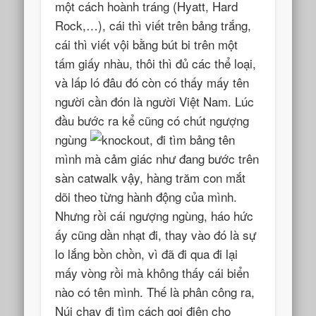
một cách hoành tráng (Hyatt, Hard
Rock,…), cái thì viết trên bảng trắng,
cái thì viết vội bằng bút bi trên một
tấm giấy nhàu, thôi thì đủ các thể loại,
và lấp ló đâu đó còn có thấy mấy tên
người cần đón là người Việt Nam. Lúc
đầu bước ra kể cũng có chút ngượng
ngùng
, đi tìm bảng tên
mình mà cảm giác như đang bước trên
sàn catwalk vậy, hàng trăm con mắt
dõi theo từng hành động của mình.
Nhưng rồi cái ngượng ngùng, háo hức
ấy cũng dần nhạt đi, thay vào đó là sự
lo lắng bồn chồn, vì đã đi qua đi lại
mấy vòng rồi mà không thấy cái biển
nào có tên mình. Thế là phân công ra,
Núi chạy đi tìm cách gọi điện cho