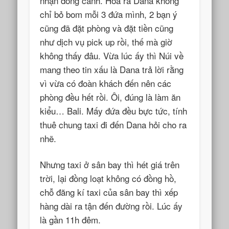
nhận đồng cảnh. Hóa ra Dana không
chỉ bỏ bom mỗi 3 đứa mình, 2 bạn ý
cũng đã đặt phòng và đặt tiền cũng
như dịch vụ pick up rồi, thế mà giờ
không thấy đâu. Vừa lúc ấy thì Núi về
mang theo tin xấu là Dana trả lời rằng
vì vừa có đoàn khách đến nên các
phòng đều hết rồi. Ôi, đúng là làm ăn
kiểu… Bali. Mấy đứa đều bực tức, tính
thuê chung taxi đi đến Dana hỏi cho ra
nhẽ.
Nhưng taxi ở sân bay thì hét giá trên
trời, lại đồng loạt không có đồng hồ,
chỗ đăng kí taxi của sân bay thì xếp
hàng dài ra tận đến đường rồi. Lúc ấy
là gần 11h đêm.