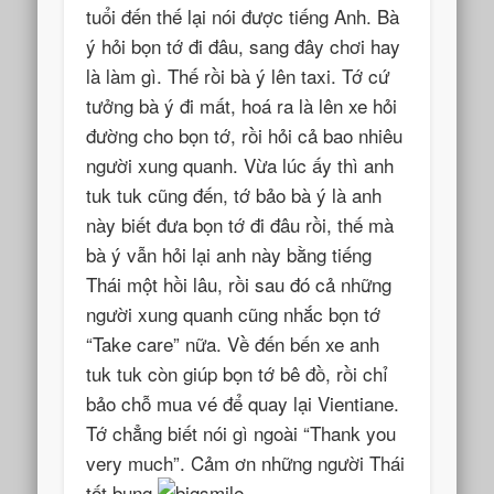
tuổi đến thế lại nói được tiếng Anh. Bà
ý hỏi bọn tớ đi đâu, sang đây chơi hay
là làm gì. Thế rồi bà ý lên taxi. Tớ cứ
tưởng bà ý đi mất, hoá ra là lên xe hỏi
đường cho bọn tớ, rồi hỏi cả bao nhiêu
người xung quanh. Vừa lúc ấy thì anh
tuk tuk cũng đến, tớ bảo bà ý là anh
này biết đưa bọn tớ đi đâu rồi, thế mà
bà ý vẫn hỏi lại anh này bằng tiếng
Thái một hồi lâu, rồi sau đó cả những
người xung quanh cũng nhắc bọn tớ
“Take care” nữa. Về đến bến xe anh
tuk tuk còn giúp bọn tớ bê đồ, rồi chỉ
bảo chỗ mua vé để quay lại Vientiane.
Tớ chẳng biết nói gì ngoài “Thank you
very much”. Cảm ơn những người Thái
tốt bụng