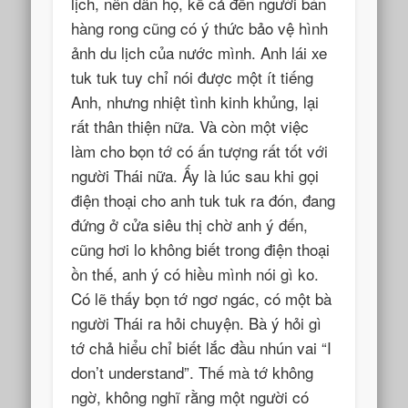
lịch, nên dân họ, kể cả đến người bán
hàng rong cũng có ý thức bảo vệ hình
ảnh du lịch của nước mình. Anh lái xe
tuk tuk tuy chỉ nói được một ít tiếng
Anh, nhưng nhiệt tình kinh khủng, lại
rất thân thiện nữa. Và còn một việc
làm cho bọn tớ có ấn tượng rất tốt với
người Thái nữa. Ấy là lúc sau khi gọi
điện thoại cho anh tuk tuk ra đón, đang
đứng ở cửa siêu thị chờ anh ý đến,
cũng hơi lo không biết trong điện thoại
ồn thế, anh ý có hiều mình nói gì ko.
Có lẽ thấy bọn tớ ngơ ngác, có một bà
người Thái ra hỏi chuyện. Bà ý hỏi gì
tớ chả hiểu chỉ biết lắc đầu nhún vai “I
don’t understand”. Thế mà tớ không
ngờ, không nghĩ rằng một người có