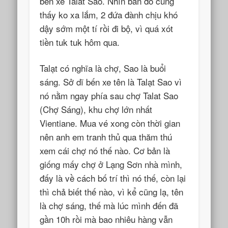
bến xe Talat Sao. Nhìn bản đồ cũng
thấy ko xa lắm, 2 đứa đành chịu khó
dậy sớm một tí rồi đi bộ, vì quá xót
tiền tuk tuk hôm qua.
Talạt có nghĩa là chợ, Sao là buổi
sáng. Sở dĩ bến xe tên là Talạt Sao vì
nó nằm ngay phía sau chợ Talat Sao
(Chợ Sáng), khu chợ lớn nhất
Vientiane. Mua vé xong còn thời gian
nên anh em tranh thủ qua thăm thú
xem cái chợ nó thế nào. Cơ bản là
giống mấy chợ ở Lạng Sơn nhà mình,
đấy là về cách bố trí thì nó thế, còn lại
thì chả biết thế nào, vì kể cũng lạ, tên
là chợ sáng, thế mà lúc mình đến đã
gần 10h rồi mà bao nhiêu hàng vẫn