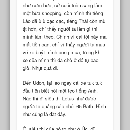
như cơm bữa, cứ cuối tuần sang làm
một bữa shopping, còn mình thì tiếng
Lào đã ù ù cạc cạc, tiếng Thái còn mù
tịt hơn, chỉ thấy người ta làm gì thì
mình làm theo. Chính vì cái tội này mà
mất tiền oan, chỉ vì thấy người ta mua
vé xe buýt mình cũng mua, trong khi
xe của mình thì đã chờ ở đó tự bao
giờ. Nhụt quá đi.
Đến Udon, lại leo ngay cái xe tuk tuk
đầu tiên biết nói một tẹo tiếng Anh.
Nào thì đi siêu thị Lotus như được
người ta quảng cáo nhé. 65 Bath. Hình
như cũng là đắt đấy.
Ôi siêu thị của nó to như ở Úc, dĩ