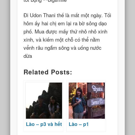
Đi Udon Thani thế là mất một ngày. Tối
hôm ấy hai chị em lại ra bờ sông dạo
phố. Mua được mấy thứ nhỏ nhỏ xinh
xinh, và kiếm một chỗ có thể nằm
vểnh râu ngắm sông và uống nước
dừa
Related Posts:
Lào – p3 và hết
Lào – p1