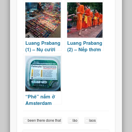
Luang Prabang
Luang Prabang
(1) – Nụ cười
(2) – Nếp thơm
người Lào
cơm trắng ẩm
thực Lào
“Phê” nấm ở
Amsterdam
been there done that
lào
laos