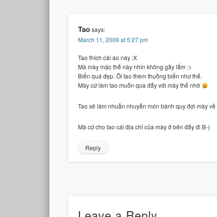
Tao
says:
March 11, 2009 at 5:27 pm
Tao thích cái áo này :X
Mà mày mặc thế này nhìn không gầy lắm :>
Biển quá đẹp. Ôi tao thèm thuồng biển như thế.
Mày cứ làm tao muốn qua đấy với mày thế nhờ
Tao sẽ làm nhuẫn nhuyễn món bánh quy đợi mày về 
Mà cứ cho tao cái địa chỉ của mày ở bên đấy đi B-)
Reply
Leave a Reply