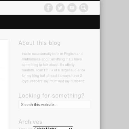
About this blog
I write occasionally both in English and
Vietnamese about anything that I have
something to talk about. It’s utterly
random. I can’t think of a target audience
for my blog but at least I always have 2
loyal readers: my mum and my husband.
Looking for something?
Archives
Archives