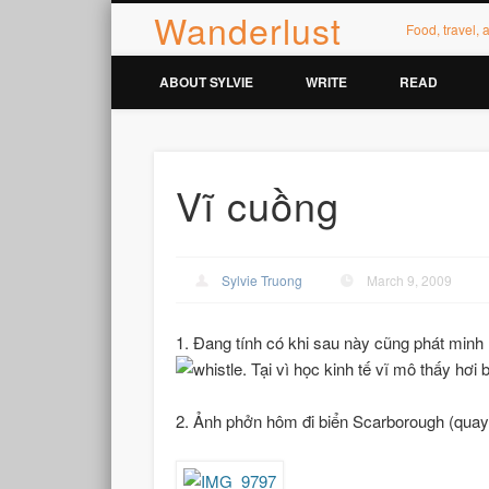
Wanderlust
Facebook
Twitter
Vimeo
Food, travel,
ABOUT SYLVIE
WRITE
READ
Vĩ cuồng
Sylvie Truong
March 9, 2009
1. Đang tính có khi sau này cũng phát minh ra
. Tại vì học kinh tế vĩ mô thấy hơi
2. Ảnh phởn hôm đi biển Scarborough (quay 