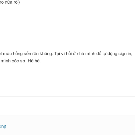
o nữa rồi)
 màu hồng sến rện không. Tại vì hồi ở nhà mình để tự động sign in,
 mình cóc sợ. Hê hê.
uong