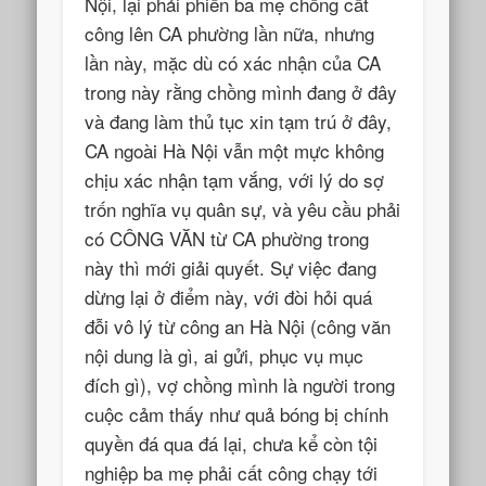
Nội, lại phải phiền ba mẹ chồng cất
công lên CA phường lần nữa, nhưng
lần này, mặc dù có xác nhận của CA
trong này rằng chồng mình đang ở đây
và đang làm thủ tục xin tạm trú ở đây,
CA ngoài Hà Nội vẫn một mực không
chịu xác nhận tạm vắng, với lý do sợ
trốn nghĩa vụ quân sự, và yêu cầu phải
có CÔNG VĂN từ CA phường trong
này thì mới giải quyết. Sự việc đang
dừng lại ở điểm này, với đòi hỏi quá
đỗi vô lý từ công an Hà Nội (công văn
nội dung là gì, ai gửi, phục vụ mục
đích gì), vợ chồng mình là người trong
cuộc cảm thấy như quả bóng bị chính
quyền đá qua đá lại, chưa kể còn tội
nghiệp ba mẹ phải cất công chạy tới