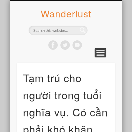
ABOUT SYLVIE
PHOTOGRAPH
WANDER
WRITE
WEAR
COOK
READ
Wanderlust
Tạm trú cho
người trong tuổi
nghĩa vụ. Có cần
phải khó khăn