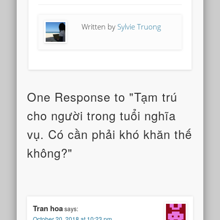
cats see
spirits?
Written by
Sylvie Truong
One Response to "Tạm trú
cho người trong tuổi nghĩa
vụ. Có cần phải khó khăn thế
không?"
Tran hoa
says:
October 20, 2018 at 10:23 pm